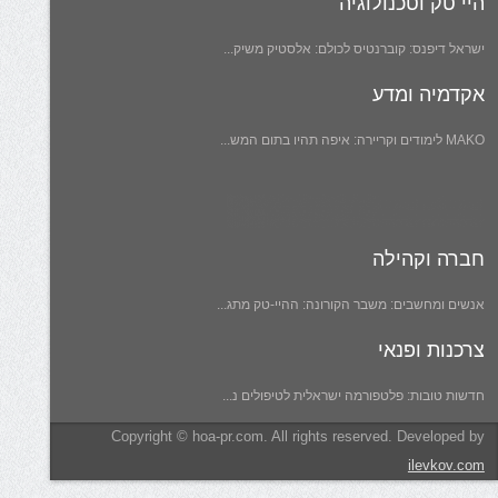
היי טק וטכנולוגיה
ישראל דיפנס: קוברנטיס לכולם: אלסטיק משיק...
אקדמיה ומדע
MAKO לימודים וקריירה: איפה תהיו בתום המש...
חברה וקהילה
אנשים ומחשבים: משבר הקורונה: ההיי-טק מתג...
צרכנות ופנאי
חדשות טובות: פלטפורמה ישראלית לטיפולים נ...
Copyright © hoa-pr.com. All rights reserved. Developed by
ilevkov.com