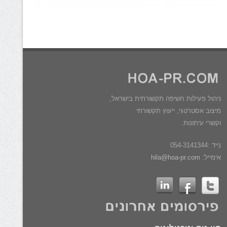
ניהול פעילות חשיפה תקשורתית בישראל,
מיצוב אסטרטגי, ייעוץ תקשורתי
וקשרי עיתונות.
נייד :054-3141344
אימייל:
hila@hoa-pr.com