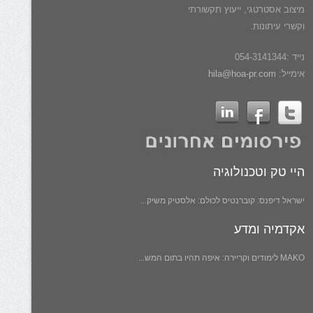
מיצוב אסטרטגי, ייעוץ תקשורתי
וקשרי עיתונות.
נייד :054-3141344
אימייל:
hila@hoa-pr.com
היי טק וטכנולוגיה
ישראל דיפנס: קוברנטיס לכולם: אלסטיק משיק...
אקדמיה ומדע
MAKO לימודים וקריירה: איפה תהיו בתום המש...