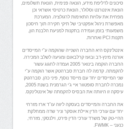
סיכונים לדליפת מידע, הונאה פנימית, הונאת תשלומים,
הונאת אינטרנט וסלולר, הונאת כרטיסי אשראי וכן
מפחית את עלויות התאימות לרגולציה. המערכת
מאפשרת ניהול אפקטיבי של תיקי חקירה תוך חיסכון
משמעותי בזמן ועמידה בתקנות למניעת הלבנת הון,
תקנות PCI ואחרות.
אינטלינקס היא החברה השנייה שהוקמה ע"י המייסדים
אורנה מינץ-דב ובועז קרלבאום ומגיעה לשלב המכירה.
החברה הוקמה בינואר 2005 ועמדה לחגוג עשור
להקמתה. קדמה לה חברת סברהטק אשר הוקמה ע"י
שני המייסדים יחד עם מייסד נוסף, פיני כהן. סברהטק
נמכרה לחברת סופטוור איי ג'י הגרמנית בשנת 2005,
עיסקה זו היוותה את הבסיס להקמתה של אינטלינקס.
את החברה והמייסדים בעסקה ליווה עו"ד ארז מזרחי
יחד עם עורכי הדין איילת אוסקר וניר שדה ממחלקת
ההיי-טק של משרד עורכי הדין פירט, וילנסקי, מזרחי,
כנעני – FWMK.