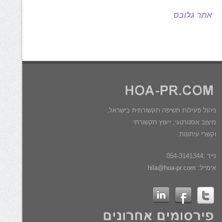
אתר גלובס
ניהול פעילות חשיפה תקשורתית בישראל,
מיצוב אסטרטגי, ייעוץ תקשורתי
וקשרי עיתונות.
נייד :054-3141344
אימייל:
hila@hoa-pr.com