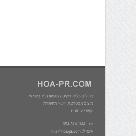
ניהול פעילות חשיפה תקשורתית בישראל,
מיצוב אסטרטגי, ייעוץ תקשורתי
וקשרי עיתונות.
נייד :054-3141344
אימייל:
hila@hoa-pr.com