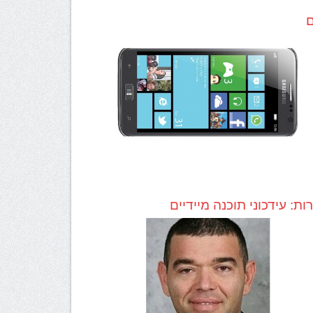
תי לטר
, דיאטנית קלינית MSc,
ם
מידענית רפואית