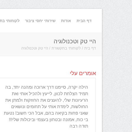
דף הבית
אודות
שירותי יחסי ציבור
לקוחותי בת
היי טק וטכנולוגיה
דף בית
/
לקוחותי בתקשורת
/
היי טק וטכנולוגיה
אומרים עלי
Hila came 
הילה יקרה, סיימנו דרך ארוכה ומהנה יחד, בה
she met all
תמיד הצלחת לכוון, לייעץ ולהכיל אותי ואת
She hel
הרעיונות שלי, להעצים את החוזקות ולמתן את
under ver
החולשות, לימדת אותי על תחומים ונושאים
trustworthy
שאני פחות בקיאה בהם, אבל הכי חשוב! נטעת
understa
בי כוח, אמונה ובטחון בעצמי וביכולות שלי!!!
תודה רבה