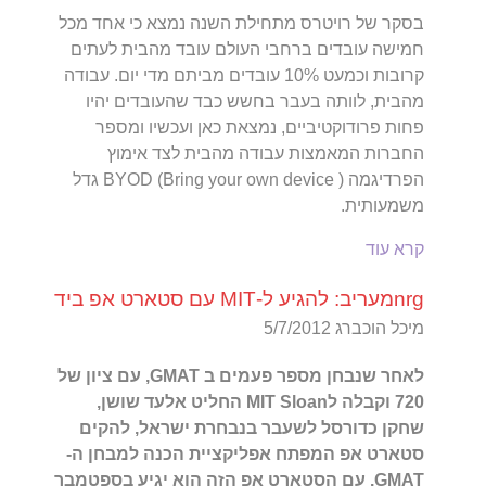
בסקר של רויטרס מתחילת השנה נמצא כי אחד מכל
חמישה עובדים ברחבי העולם עובד מהבית לעתים
קרובות וכמעט 10% עובדים מביתם מדי יום. עבודה
מהבית, לוותה בעבר בחשש כבד שהעובדים יהיו
פחות פרודוקטיביים, נמצאת כאן ועכשיו ומספר
החברות המאמצות עבודה מהבית לצד אימוץ
הפרדיגמה BYOD (Bring your own device ) גדל
משמעותית.
קרא עוד
nrgמעריב: להגיע ל-MIT עם סטארט אפ ביד
מיכל הוכברג 5/7/2012
לאחר שנבחן מספר פעמים ב GMAT, עם ציון של
720 וקבלה לMIT Sloan החליט אלעד שושן,
שחקן כדורסל לשעבר בנבחרת ישראל, להקים
סטארט אפ המפתח אפליקציית הכנה למבחן ה-
GMAT. עם הסטארט אפ הזה הוא יגיע בספטמבר