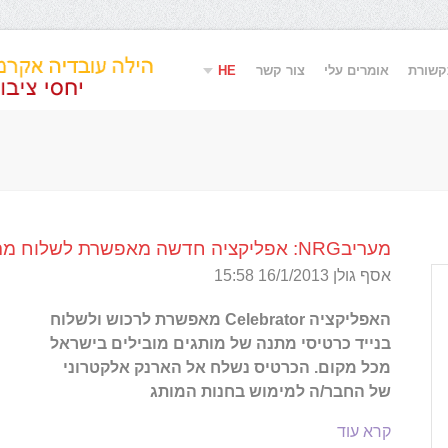
קשורת
אומרים עלי
צור קשר
HE
EN
מעריבNRG: אפליקציה חדשה מאפשרת לשלוח מתנה מהכורסא
אסף גולן 16/1/2013 15:58
הילה אקרמן הינה יועצת תקשורת מקצועית,
לעת סיום 
עניינית ומנוסה הבקיאה במגוון רחב של
להודות לה
האפליקציה Celebrator מאפשרת לרכוש ולשלוח
תחומים בהם נוגעים יחסי הציבור ביניהם
בבניית תו
בנייד כרטיסי מתנה של מותגים מובילים בישראל
אמנות ותרבות, טכנולוגיה, חינוך, פסיכולוגיה
לה, והקיפ
מכל מקום. הכרטיס נשלח אל הארנק אלקטרוני
ופסיכותרפיה ועוד. תוכנית העבודה שהילה
התקשורתי
של החבר/ה למימוש בחנות המותג
בונה הינה מובנית, ישימה ומובילה לתוצאות.
המעשי. לא
עם תעדוף בהתאם לצרכי
מגידרה כ
קרא עוד