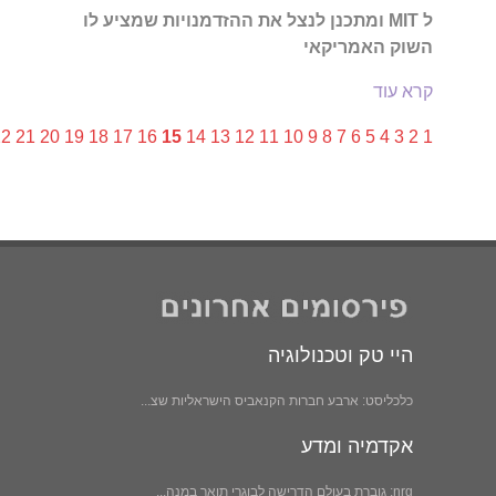
ל MIT ומתכנן לנצל את ההזדמנויות שמציע לו
השוק האמריקאי
קרא עוד
22
21
20
19
18
17
16
15
14
13
12
11
10
9
8
7
6
5
4
3
2
1
היי טק וטכנולוגיה
כלכליסט: ארבע חברות הקנאביס הישראליות שצ...
אקדמיה ומדע
nrg: גוברת בעולם הדרישה לבוגרי תואר במנה...