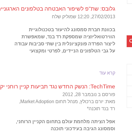
גל ניסים – מדיה חברתית ושיווק
רו
גלובס: שת"פ לשיפור האבטחה בטלפונים הארגוניי
27/02/2013, 12:20 שמוליק שלח
בכוונת חברת סמסונג להיעזר בטכנולוגיית
הווירטואליזציה שמספקת רד בנד, שמאפשרת
ליצור הפרדה פונקציונלית בין שתי סביבות עבודה
על גבי הטלפונים הניידים, לפרטי ומקצועי
קרא עוד
TechTime: הנשק החדש נגד תביעות קניין רוחני יקרות: עידכוני תוכנה מיידיים
פורסם ב
נובמבר 28, 2012
מאת: יורם ברכולץ, מנהל תחום Market Adoption,
רד בנד תוכנה*
אפל הציתה מלחמת עולם בתחום הקניין הרוחני,
וסמסונג הגיבה בעידכוני תוכנה