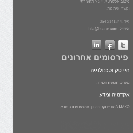
מיצוב אסטרטגי, ייעוץ תקשורתי
וקשרי עיתונות.
נייד :054-3141344
אימייל:
hila@hoa-pr.com
היי טק וטכנולוגיה
מעריב: חופשה חכמה...
אקדמיה ומדע
MAKO לימודים וקריירה: כך תמצאו עבודה שבא...